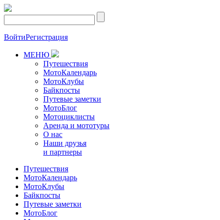
Войти
Регистрация
МЕНЮ
Путешествия
МотоКалендарь
МотоКлубы
Байкпосты
Путевые заметки
МотоБлог
Мотоциклисты
Аренда и мототуры
О нас
Наши друзья
и партнеры
Путешествия
МотоКалендарь
МотоКлубы
Байкпосты
Путевые заметки
МотоБлог