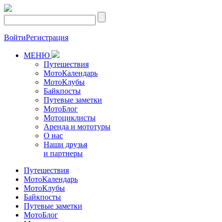
Войти
Регистрация
МЕНЮ
Путешествия
МотоКалендарь
МотоКлубы
Байкпосты
Путевые заметки
МотоБлог
Мотоциклисты
Аренда и мототуры
О нас
Наши друзья
и партнеры
Путешествия
МотоКалендарь
МотоКлубы
Байкпосты
Путевые заметки
МотоБлог