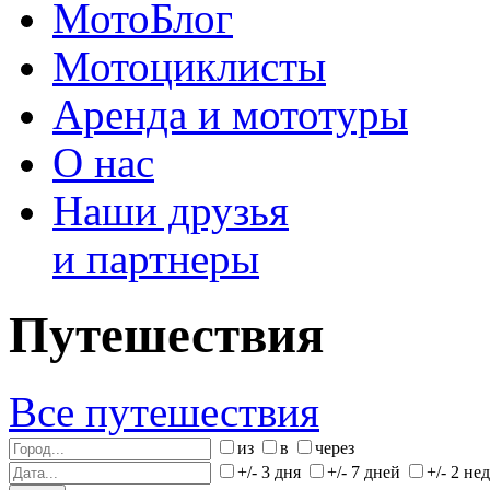
МотоБлог
Мотоциклисты
Аренда и мототуры
О нас
Наши друзья
и партнеры
Путешествия
Все путешествия
из
в
через
+/- 3 дня
+/- 7 дней
+/- 2 не