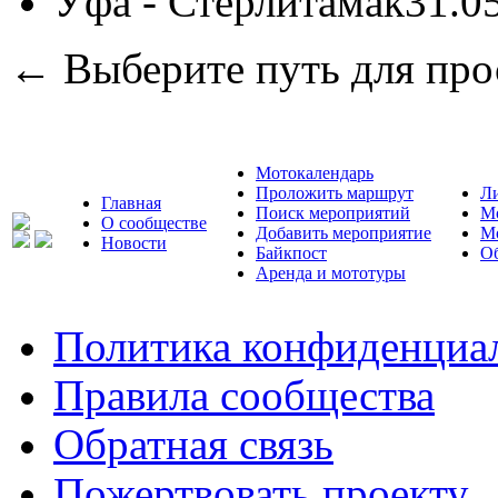
Уфа - Стерлитамак
31.0
← Выберите путь для про
Мотокалендарь
Проложить маршрут
Л
Главная
Поиск мероприятий
М
О сообществе
Добавить мероприятие
М
Новости
Байкпост
Об
Аренда и мототуры
Политика конфиденциа
Правила сообщества
Обратная связь
Пожертвовать проекту