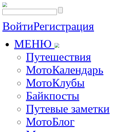
Войти
Регистрация
МЕНЮ
Путешествия
МотоКалендарь
МотоКлубы
Байкпосты
Путевые заметки
МотоБлог