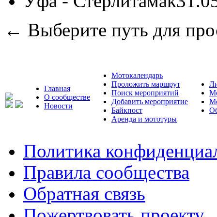
Уфа - Стерлитамак
31.0
← Выберите путь для про
Мотокалендарь
Проложить маршрут
Л
Главная
Поиск мероприятий
М
О сообществе
Добавить мероприятие
М
Новости
Байкпост
Об
Аренда и мототуры
Политика конфиденциа
Правила сообщества
Обратная связь
Пожертвовать проекту