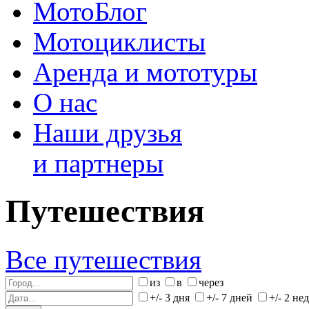
МотоБлог
Мотоциклисты
Аренда и мототуры
О нас
Наши друзья
и партнеры
Путешествия
Все путешествия
из
в
через
+/- 3 дня
+/- 7 дней
+/- 2 не