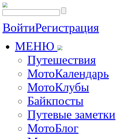
Войти
Регистрация
МЕНЮ
Путешествия
МотоКалендарь
МотоКлубы
Байкпосты
Путевые заметки
МотоБлог