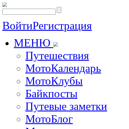
Войти
Регистрация
МЕНЮ
Путешествия
МотоКалендарь
МотоКлубы
Байкпосты
Путевые заметки
МотоБлог