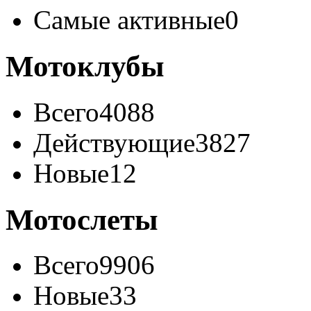
Самые активные
0
Мотоклубы
Всего
4088
Действующие
3827
Новые
12
Мотослеты
Всего
9906
Новые
33