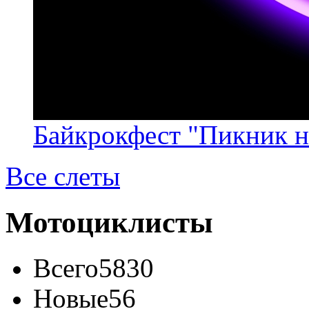
Байкрокфест "Пикник н
Все слеты
Мотоциклисты
Всего
5830
Новые
56