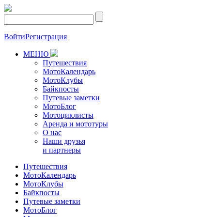
Войти
Регистрация
МЕНЮ
Путешествия
МотоКалендарь
МотоКлубы
Байкпосты
Путевые заметки
МотоБлог
Мотоциклисты
Аренда и мототуры
О нас
Наши друзья
и партнеры
Путешествия
МотоКалендарь
МотоКлубы
Байкпосты
Путевые заметки
МотоБлог