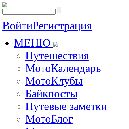
Войти
Регистрация
МЕНЮ
Путешествия
МотоКалендарь
МотоКлубы
Байкпосты
Путевые заметки
МотоБлог