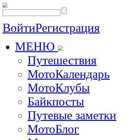
Войти
Регистрация
МЕНЮ
Путешествия
МотоКалендарь
МотоКлубы
Байкпосты
Путевые заметки
МотоБлог