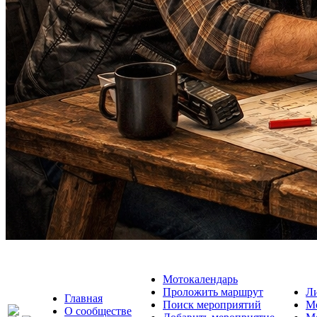
Мотокалендарь
Проложить маршрут
Л
Главная
Поиск мероприятий
М
О сообществе