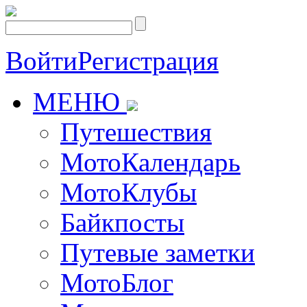
Войти
Регистрация
МЕНЮ
Путешествия
МотоКалендарь
МотоКлубы
Байкпосты
Путевые заметки
МотоБлог