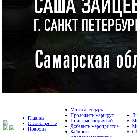
Мотокалендарь
Проложить маршрут
Л
Главная
Поиск мероприятий
М
О сообществе
Добавить мероприятие
М
Новости
Байкпост
Об