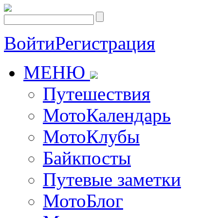
Войти
Регистрация
МЕНЮ
Путешествия
МотоКалендарь
МотоКлубы
Байкпосты
Путевые заметки
МотоБлог