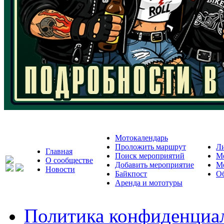
Мотокалендарь
Проложить маршрут
Л
Главная
Поиск мероприятий
М
О сообществе
Добавить мероприятие
М
Новости
Байкпост
Об
Аренда и мототуры
Политика конфиденциа