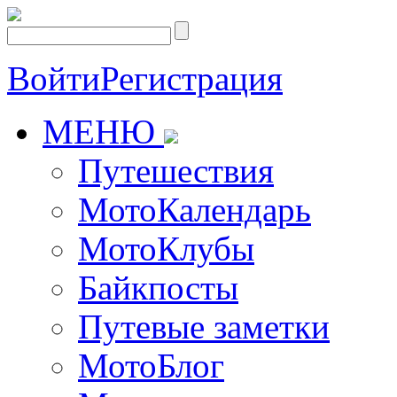
Войти
Регистрация
МЕНЮ
Путешествия
МотоКалендарь
МотоКлубы
Байкпосты
Путевые заметки
МотоБлог