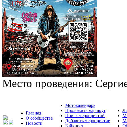
Место проведения:
Серги
Мотокалендарь
Проложить маршрут
Л
Главная
Поиск мероприятий
М
О сообществе
Добавить мероприятие
М
Новости
Байкпост
Об