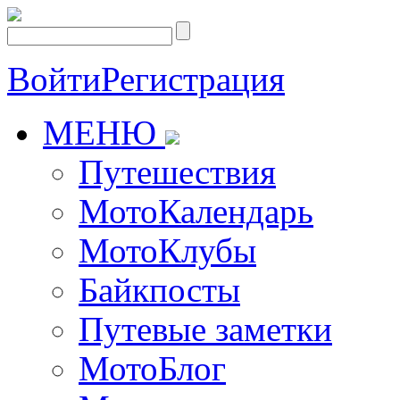
Войти
Регистрация
МЕНЮ
Путешествия
МотоКалендарь
МотоКлубы
Байкпосты
Путевые заметки
МотоБлог