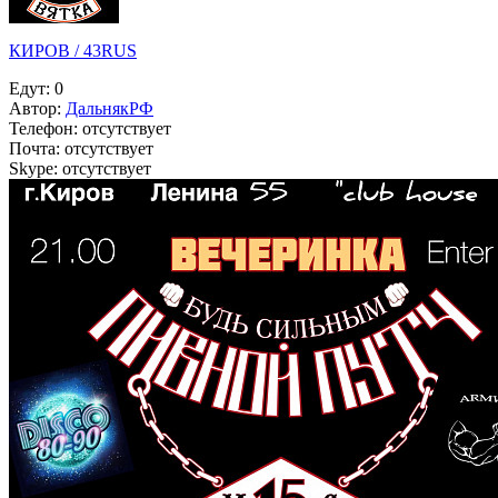
КИРОВ / 43RUS
Едут:
0
Автор:
ДальнякРФ
Телефон:
отсутствует
Почта:
отсутствует
Skype:
отсутствует