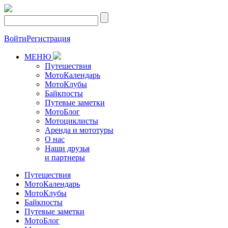
Войти
Регистрация
МЕНЮ
Путешествия
МотоКалендарь
МотоКлубы
Байкпосты
Путевые заметки
МотоБлог
Мотоциклисты
Аренда и мототуры
О нас
Наши друзья
и партнеры
Путешествия
МотоКалендарь
МотоКлубы
Байкпосты
Путевые заметки
МотоБлог