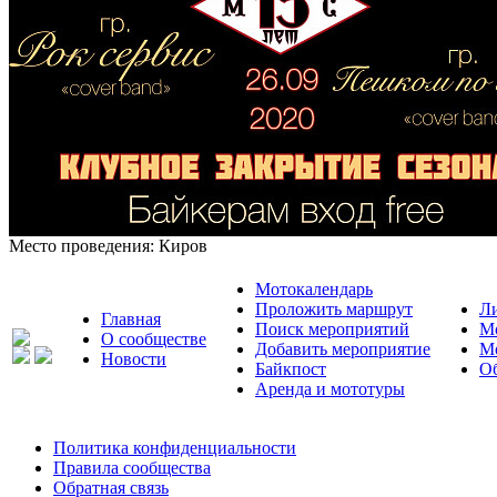
Место проведения:
Киров
Мотокалендарь
Проложить маршрут
Л
Главная
Поиск мероприятий
М
О сообществе
Добавить мероприятие
М
Новости
Байкпост
Об
Аренда и мототуры
Политика конфиденциальности
Правила сообщества
Обратная связь