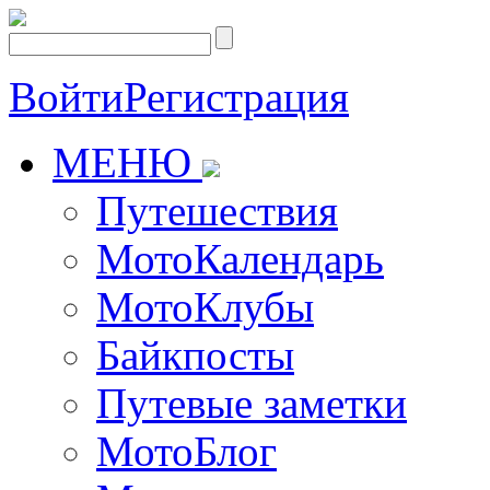
Войти
Регистрация
МЕНЮ
Путешествия
МотоКалендарь
МотоКлубы
Байкпосты
Путевые заметки
МотоБлог