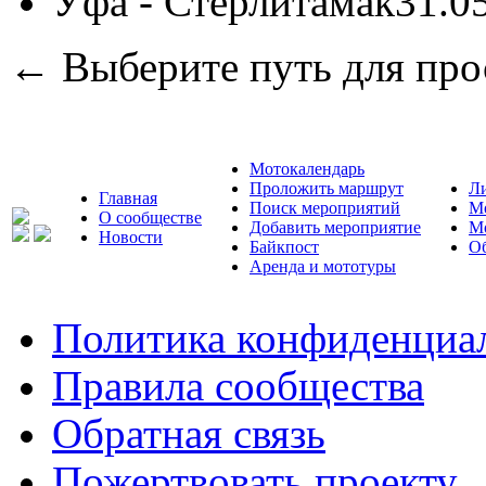
Уфа - Стерлитамак
31.0
← Выберите путь для про
Мотокалендарь
Проложить маршрут
Л
Главная
Поиск мероприятий
М
О сообществе
Добавить мероприятие
М
Новости
Байкпост
Об
Аренда и мототуры
Политика конфиденциа
Правила сообщества
Обратная связь
Пожертвовать проекту