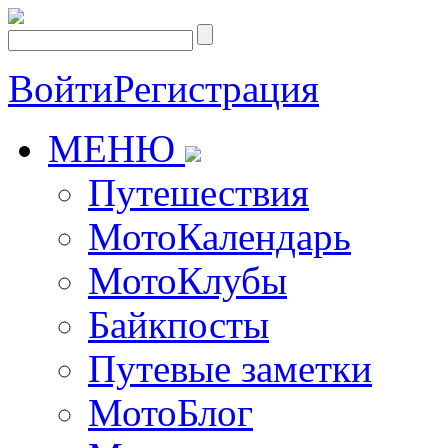
Войти
Регистрация
МЕНЮ
Путешествия
МотоКалендарь
МотоКлубы
Байкпосты
Путевые заметки
МотоБлог