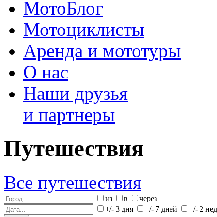
МотоБлог
Мотоциклисты
Аренда и мототуры
О нас
Наши друзья
и партнеры
Путешествия
Все путешествия
из
в
через
+/- 3 дня
+/- 7 дней
+/- 2 не