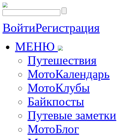
Войти
Регистрация
МЕНЮ
Путешествия
МотоКалендарь
МотоКлубы
Байкпосты
Путевые заметки
МотоБлог