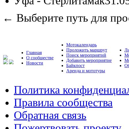
Уфа - Стерлитамак
31.0
← Выберите путь для про
Мотокалендарь
Проложить маршрут
Л
Главная
Поиск мероприятий
М
О сообществе
Добавить мероприятие
М
Новости
Байкпост
Об
Аренда и мототуры
Политика конфиденциа
Правила сообщества
Обратная связь
Пожертвовать проекту