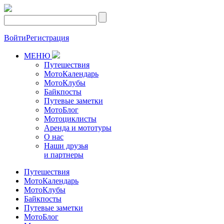
Войти
Регистрация
МЕНЮ
Путешествия
МотоКалендарь
МотоКлубы
Байкпосты
Путевые заметки
МотоБлог
Мотоциклисты
Аренда и мототуры
О нас
Наши друзья
и партнеры
Путешествия
МотоКалендарь
МотоКлубы
Байкпосты
Путевые заметки
МотоБлог