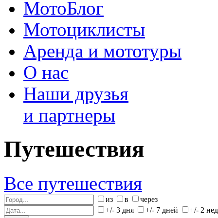
МотоБлог
Мотоциклисты
Аренда и мототуры
О нас
Наши друзья
и партнеры
Путешествия
Все путешествия
из
в
через
+/- 3 дня
+/- 7 дней
+/- 2 не