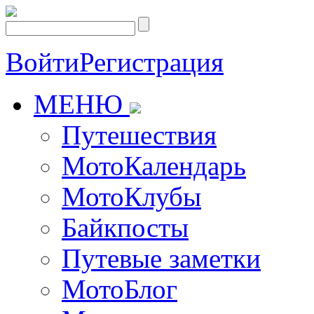
Войти
Регистрация
МЕНЮ
Путешествия
МотоКалендарь
МотоКлубы
Байкпосты
Путевые заметки
МотоБлог