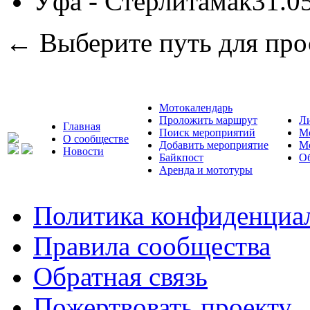
Уфа - Стерлитамак
31.0
← Выберите путь для про
Мотокалендарь
Проложить маршрут
Л
Главная
Поиск мероприятий
М
О сообществе
Добавить мероприятие
М
Новости
Байкпост
Об
Аренда и мототуры
Политика конфиденциа
Правила сообщества
Обратная связь
Пожертвовать проекту