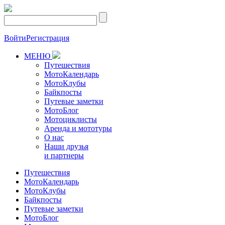
Войти
Регистрация
МЕНЮ
Путешествия
МотоКалендарь
МотоКлубы
Байкпосты
Путевые заметки
МотоБлог
Мотоциклисты
Аренда и мототуры
О нас
Наши друзья
и партнеры
Путешествия
МотоКалендарь
МотоКлубы
Байкпосты
Путевые заметки
МотоБлог