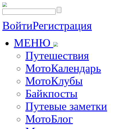
Войти
Регистрация
МЕНЮ
Путешествия
МотоКалендарь
МотоКлубы
Байкпосты
Путевые заметки
МотоБлог