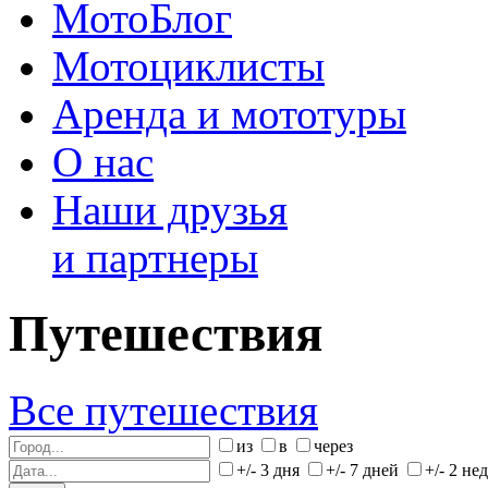
МотоБлог
Мотоциклисты
Аренда и мототуры
О нас
Наши друзья
и партнеры
Путешествия
Все путешествия
из
в
через
+/- 3 дня
+/- 7 дней
+/- 2 не