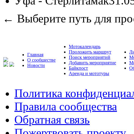
Уфа - Стерлитамак
31.0
← Выберите путь для про
Мотокалендарь
Проложить маршрут
Л
Главная
Поиск мероприятий
М
О сообществе
Добавить мероприятие
М
Новости
Байкпост
Об
Аренда и мототуры
Политика конфиденциа
Правила сообщества
Обратная связь
Пожертвовать проекту