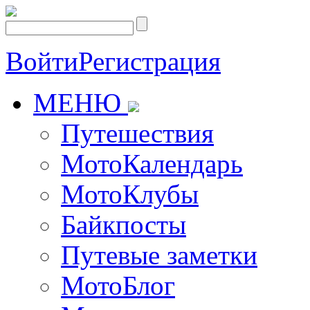
Войти
Регистрация
МЕНЮ
Путешествия
МотоКалендарь
МотоКлубы
Байкпосты
Путевые заметки
МотоБлог