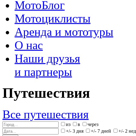
МотоБлог
Мотоциклисты
Аренда и мототуры
О нас
Наши друзья
и партнеры
Путешествия
Все путешествия
из
в
через
+/- 3 дня
+/- 7 дней
+/- 2 не