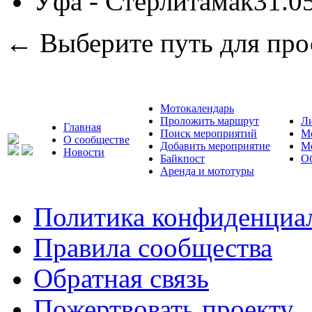
Уфа - Стерлитамак
31.0
← Выберите путь для про
Мотокалендарь
Проложить маршрут
Л
Главная
Поиск мероприятий
М
О сообществе
Добавить мероприятие
М
Новости
Байкпост
Об
Аренда и мототуры
Политика конфиденциа
Правила сообщества
Обратная связь
Пожертвовать проекту