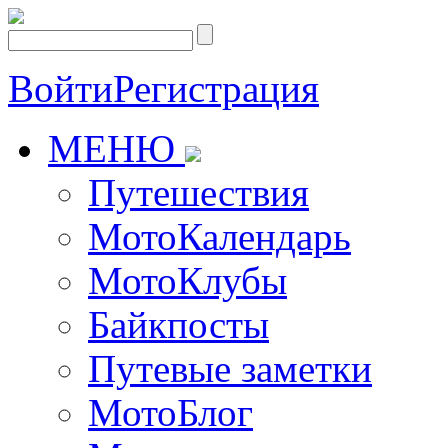
Войти
Регистрация
МЕНЮ
Путешествия
МотоКалендарь
МотоКлубы
Байкпосты
Путевые заметки
МотоБлог