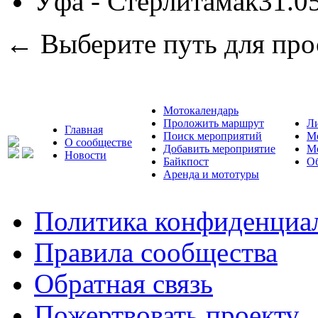
Уфа - Стерлитамак
31.0
← Выберите путь для про
Мотокалендарь
Проложить маршрут
Л
Главная
Поиск мероприятий
М
О сообществе
Добавить мероприятие
М
Новости
Байкпост
Об
Аренда и мототуры
Политика конфиденциа
Правила сообщества
Обратная связь
Пожертвовать проекту