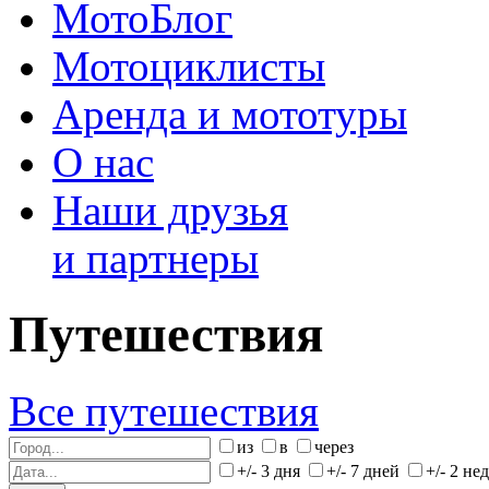
МотоБлог
Мотоциклисты
Аренда и мототуры
О нас
Наши друзья
и партнеры
Путешествия
Все путешествия
из
в
через
+/- 3 дня
+/- 7 дней
+/- 2 не