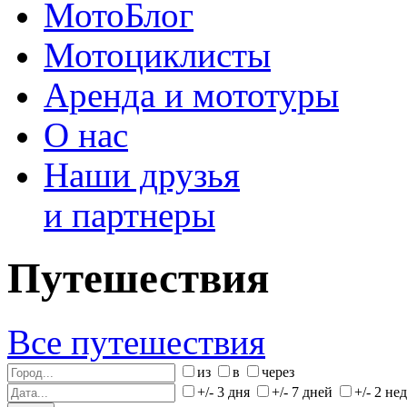
МотоБлог
Мотоциклисты
Аренда и мототуры
О нас
Наши друзья
и партнеры
Путешествия
Все путешествия
из
в
через
+/- 3 дня
+/- 7 дней
+/- 2 не