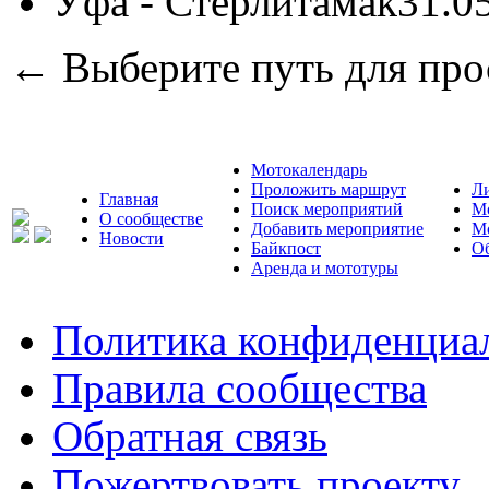
Уфа - Стерлитамак
31.0
← Выберите путь для про
Мотокалендарь
Проложить маршрут
Л
Главная
Поиск мероприятий
М
О сообществе
Добавить мероприятие
М
Новости
Байкпост
Об
Аренда и мототуры
Политика конфиденциа
Правила сообщества
Обратная связь
Пожертвовать проекту