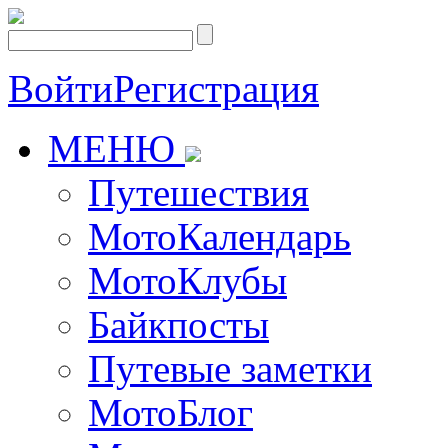
Войти
Регистрация
МЕНЮ
Путешествия
МотоКалендарь
МотоКлубы
Байкпосты
Путевые заметки
МотоБлог