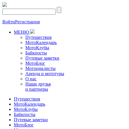
Войти
Регистрация
МЕНЮ
Путешествия
МотоКалендарь
МотоКлубы
Байкпосты
Путевые заметки
МотоБлог
Мотоциклисты
Аренда и мототуры
О нас
Наши друзья
и партнеры
Путешествия
МотоКалендарь
МотоКлубы
Байкпосты
Путевые заметки
МотоБлог